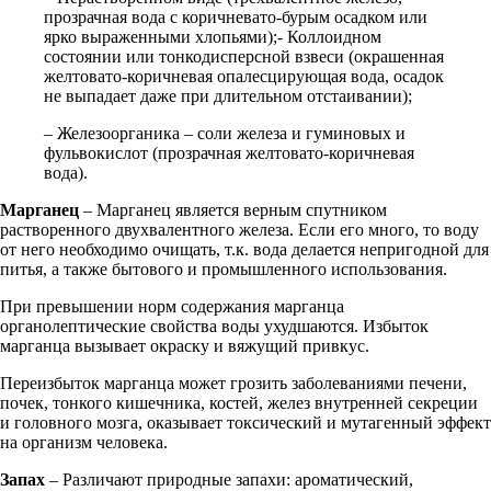
прозрачная вода с коричневато-бурым осадком или
ярко выраженными хлопьями);- Коллоидном
состоянии или тонкодисперсной взвеси (окрашенная
желтовато-коричневая опалесцирующая вода, осадок
не выпадает даже при длительном отстаивании);
– Железоорганика – соли железа и гуминовых и
фульвокислот (прозрачная желтовато-коричневая
вода).
Марганец
– Марганец является верным спутником
растворенного двухвалентного железа. Если его много, то воду
от него необходимо очищать, т.к. вода делается непригодной для
питья, а также бытового и промышленного использования.
При превышении норм содержания марганца
органолептические свойства воды ухудшаются. Избыток
марганца вызывает окраску и вяжущий привкус.
Переизбыток марганца может грозить заболеваниями печени,
почек, тонкого кишечника, костей, желез внутренней секреции
и головного мозга, оказывает токсический и мутагенный эффект
на организм человека.
Запах
– Различают природные запахи: ароматический,