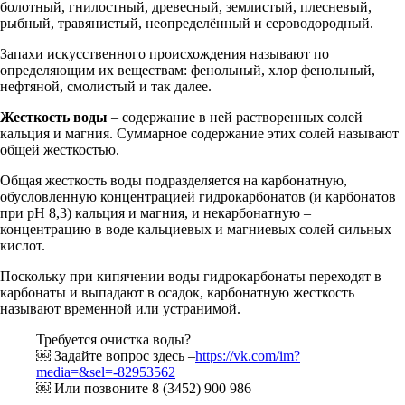
болотный, гнилостный, древесный, землистый, плесневый,
рыбный, травянистый, неопределённый и сероводородный.
Запахи искусственного происхождения называют по
определяющим их веществам: фенольный, хлор фенольный,
нефтяной, смолистый и так далее.
Жесткость воды
– содержание в ней растворенных солей
кальция и магния. Суммарное содержание этих солей называют
общей жесткостью.
Общая жесткость воды подразделяется на карбонатную,
обусловленную концентрацией гидрокарбонатов (и карбонатов
при рН 8,3) кальция и магния, и некарбонатную –
концентрацию в воде кальциевых и магниевых солей сильных
кислот.
Поскольку при кипячении воды гидрокарбонаты переходят в
карбонаты и выпадают в осадок, карбонатную жесткость
называют временной или устранимой.
Требуется очистка воды?
￼ Задайте вопрос здесь –
https://vk.com/im?
media=&sel=-82953562
￼ Или позвоните 8 (3452) 900 986