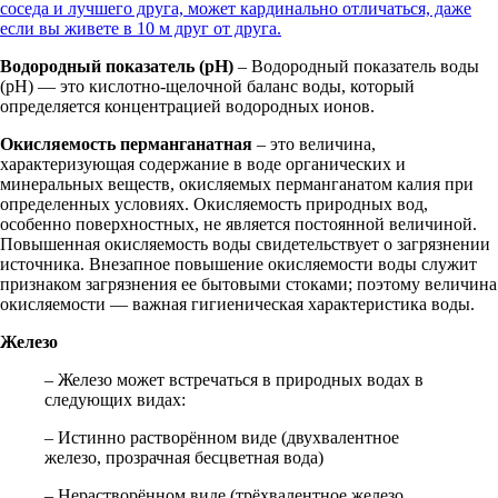
соседа и лучшего друга, может кардинально отличаться, даже
если вы живете в 10 м друг от друга.
Водородный показатель (pH)
– Водородный показатель воды
(pH) — это кислотно-щелочной баланс воды, который
определяется концентрацией водородных ионов.
Окисляемость перманганатная
– это величина,
характеризующая содержание в воде органических и
минеральных веществ, окисляемых перманганатом калия при
определенных условиях. Окисляемость природных вод,
особенно поверхностных, не является постоянной величиной.
Повышенная окисляемость воды свидетельствует о загрязнении
источника. Внезапное повышение окисляемости воды служит
признаком загрязнения ее бытовыми стоками; поэтому величина
окисляемости — важная гигиеническая характеристика воды.
Железо
– Железо может встречаться в природных водах в
следующих видах:
– Истинно растворённом виде (двухвалентное
железо, прозрачная бесцветная вода)
– Нерастворённом виде (трёхвалентное железо,