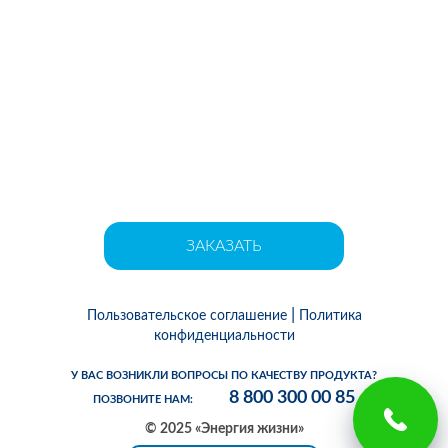
БЕСПЛАТНЫЙ ТЕСТ-ДРАЙВ
СИСТЕМЫ
Если у Вас есть необходимость и желание установить
систему очистки воды,
но Вы сомневаетесь в эффективности данного
оборудования —
предлагаем уникальную услугу «ТЕСТ ДРАЙВ
СИСТЕМЫ»
ЗАКАЗАТЬ
|
Пользовательское соглашение
Политика
конфиденциальности
У ВАС ВОЗНИКЛИ ВОПРОСЫ ПО КАЧЕСТВУ ПРОДУКТА?
8 800 300 00 85
ПОЗВОНИТЕ НАМ:
© 2025 «Энергия жизни»