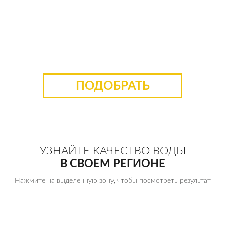
МЫ ПОДБЕРЕМ ДЛЯ ВАС
ОБОРУДОВАНИЕ!
ЗАПОЛНИТЕ ДАННЫЕ РЕЗУЛЬТАТА АНАЛИЗА И ПОЛУЧИТЕ
ПЕРСОНАЛЬНОЕ ПРЕДЛОЖЕНИЕ В ТЕЧЕНИЕ 30 МИНУТ
ПОДОБРАТЬ
УЗНАЙТЕ КАЧЕСТВО ВОДЫ
В СВОЕМ РЕГИОНЕ
Нажмите на выделенную зону, чтобы посмотреть результат